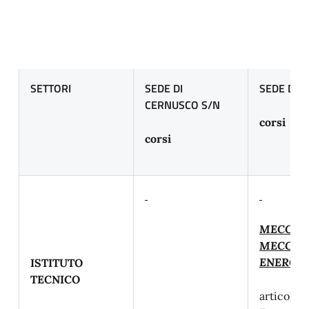
SETTORI
SEDE DI
SEDE DI 
CERNUSCO S/N
corsi
corsi
MECCAN
MECCAT
ENERGIA
ISTITUTO
TECNICO
articolaz