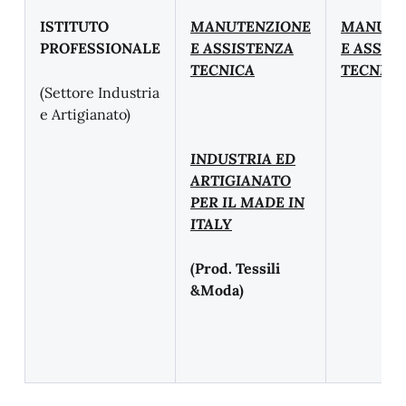
ISTITUTO
MANUTENZIONE
MANUTE
PROFESSIONALE
E ASSISTENZA
E ASSIT
TECNICA
TECNICA
(Settore Industria
e Artigianato)
INDUSTRIA ED
ARTIGIANATO
PER IL MADE IN
ITALY
(Prod. Tessili
&Moda)