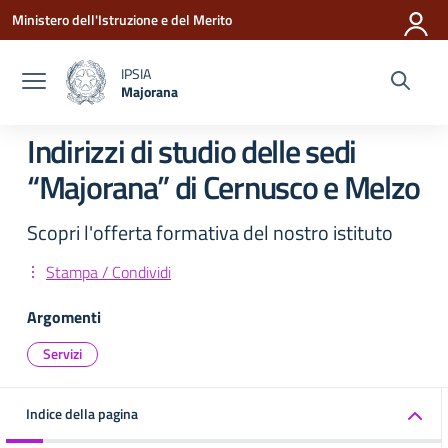
Vai ai contenuti
Vai al menu di navigazione
Vai al footer
Ministero dell'Istruzione e del Merito
IPSIA
Majorana
— Visita la pagina iniziale della scuola
Indirizzi di studio delle sedi
“Majorana” di Cernusco e Melzo
Scopri l'offerta formativa del nostro istituto
Stampa / Condividi
Argomenti
Servizi
Indice della pagina