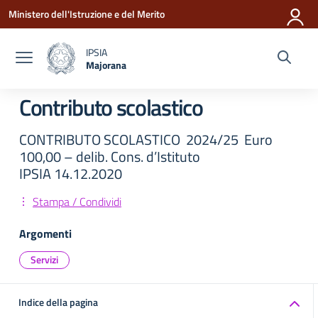
Vai ai contenuti
Vai al menu di navigazione
Vai al footer
Ministero dell'Istruzione e del Merito
IPSIA
Majorana
— Visita la pagina iniziale della scuola
Contributo scolastico
CONTRIBUTO SCOLASTICO 2024/25 Euro
100,00 – delib. Cons. d’Istituto
IPSIA 14.12.2020
Stampa / Condividi
Argomenti
Servizi
Indice della pagina