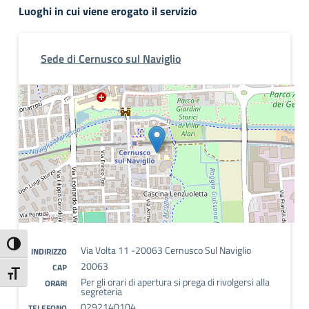
Luoghi in cui viene erogato il servizio
Sede di Cernusco sul Naviglio
Attiva/disattiva alto contrasto
Via Volta 11 -20063 Cernusco Sul Naviglio
INDIRIZZO
20063
CAP
Attiva/disattiva dimensione testo
Per gli orari di apertura si prega di rivolgersi alla
ORARI
segreteria
0292140104
TELEFONO