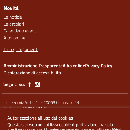
Novità
Le notizie
Le circolari
Calendario eventi
Albo online
Tutti gli argomenti
Amministrazione Trasparente
Albo online
Privacy Policy
Dichiarazione di accessibilità
Seguici su:
Indirizzo:
Via Volta, 11 - 20063 Cernusco s/N
Centralino:
02 921 401 04
Autorizzazione all'uso dei cookies
Codice fiscale: 91587340158
Questo sito web non utilizza cookie di profilazione ma solo
Codice meccanografico:
MIRI10300X (sede Argentia) - MIRI10302L
quelli necessari per il funzionamento del sito e quelli per offrirti