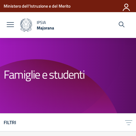
Vai ai contenuti
Vai al menu di navigazione
Vai al footer
Ministero dell'Istruzione e del Merito
IPSIA
Majorana
— Visita la pagina iniziale della scuola
Famiglie e studenti
FILTRI