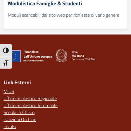
Modulistica Famiglie & Studenti
Moduli scaricabili dal sito web per richieste di vario genere
Attiva/disattiva alto contrasto
IPSIA
Majorana
Cernusco s/N & Melzo
— Visita la pagina iniziale della scuola
Attiva/disattiva dimensione testo
Link Esterni
MIUR
Ufficio Scolastico Regionale
Ufficio Scolastico Territoriale
Scuola in Chiaro
Iscrizioni On Line
Invalsi