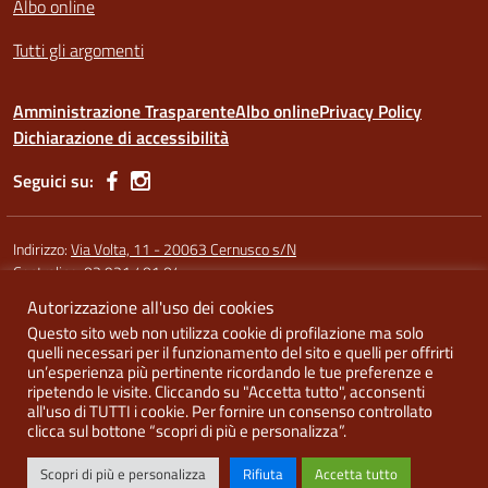
Albo online
Tutti gli argomenti
Amministrazione Trasparente
Albo online
Privacy Policy
Dichiarazione di accessibilità
Seguici su:
Indirizzo:
Via Volta, 11 - 20063 Cernusco s/N
Centralino:
02 921 401 04
Autorizzazione all'uso dei cookies
Codice fiscale: 91587340158
Questo sito web non utilizza cookie di profilazione ma solo
Codice meccanografico:
MIRI10300X (sede Argentia) - MIRI10302L
quelli necessari per il funzionamento del sito e quelli per offrirti
(sede di Cernusco) - MIRI10303N (Melzo)
un’esperienza più pertinente ricordando le tue preferenze e
ripetendo le visite. Cliccando su "Accetta tutto", acconsenti
all'uso di TUTTI i cookie. Per fornire un consenso controllato
clicca sul bottone “scopri di più e personalizza”.
Idea e progetto di Designers Italia
Scopri di più e personalizza
Rifiuta
Accetta tutto