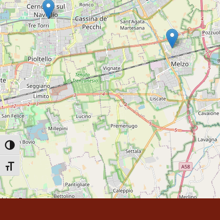
Attiva/disattiva alto contrasto
Attiva/disattiva dimensione testo