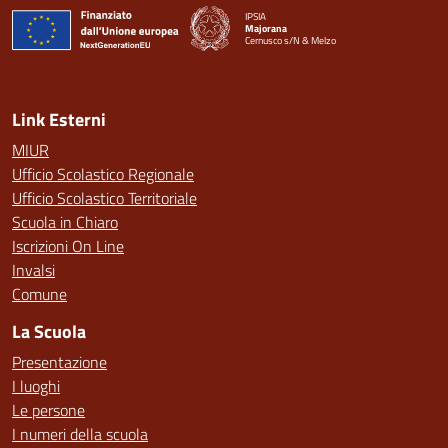
IPSIA
Majorana
Cernusco s/N & Melzo
— Visita la pagina iniziale della scuola
Link Esterni
MIUR
Ufficio Scolastico Regionale
Ufficio Scolastico Territoriale
Scuola in Chiaro
Iscrizioni On Line
Invalsi
Comune
La Scuola
Presentazione
I luoghi
Le persone
I numeri della scuola