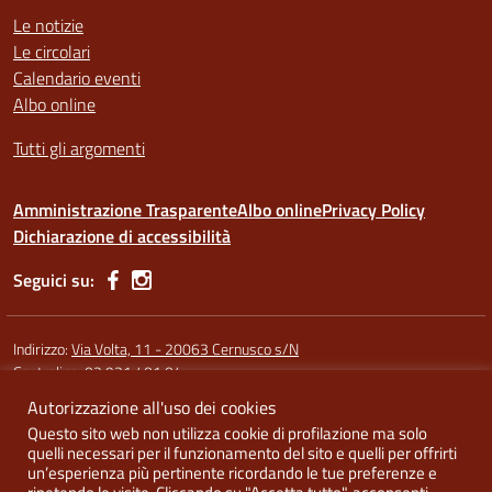
Le notizie
Le circolari
Calendario eventi
Albo online
Tutti gli argomenti
Amministrazione Trasparente
Albo online
Privacy Policy
Dichiarazione di accessibilità
Seguici su:
Indirizzo:
Via Volta, 11 - 20063 Cernusco s/N
Centralino:
02 921 401 04
Autorizzazione all'uso dei cookies
Codice fiscale: 91587340158
Questo sito web non utilizza cookie di profilazione ma solo
Codice meccanografico:
MIRI10300X (sede Argentia) - MIRI10302L
quelli necessari per il funzionamento del sito e quelli per offrirti
(sede di Cernusco) - MIRI10303N (Melzo)
un’esperienza più pertinente ricordando le tue preferenze e