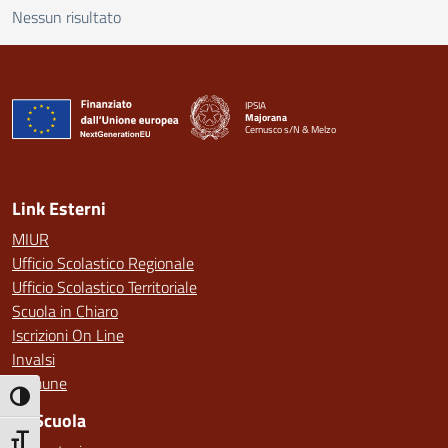
Nessun risultato
IPSIA
Majorana
Cernusco s/N & Melzo
— Visita la pagina iniziale della scuola
Link Esterni
MIUR
Ufficio Scolastico Regionale
Ufficio Scolastico Territoriale
Scuola in Chiaro
Iscrizioni On Line
Invalsi
Comune
Attiva/disattiva alto contrasto
La Scuola
Attiva/disattiva dimensione testo