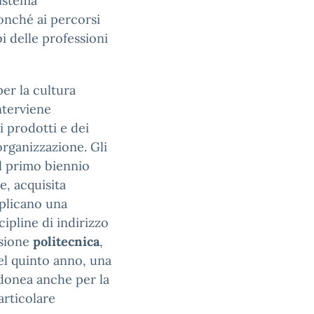
sistema
onché ai percorsi
bi delle professioni
per la cultura
nterviene
 prodotti e dei
organizzazione. Gli
al primo biennio
e, acquisita
splicano una
ipline di indirizzo
nsione
politecnica
,
nel quinto anno, una
donea anche per la
articolare