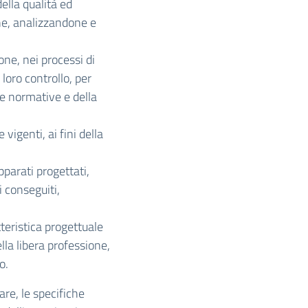
ella qualità ed
one, analizzandone e
one, nei processi di
 loro controllo, per
le normative e della
igenti, ai fini della
pparati progettati,
i conseguiti,
tteristica progettuale
lla libera professione,
o.
are, le specifiche