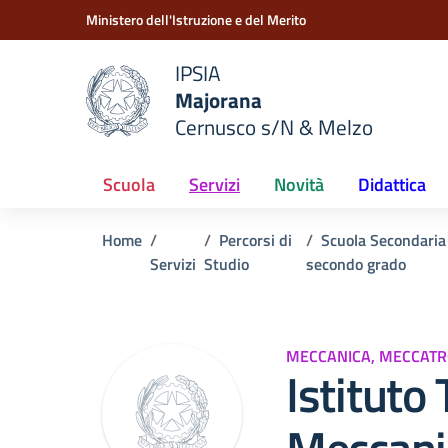
Vai ai contenuti
Vai al menu di navigazione
Vai al footer
Ministero dell'Istruzione e del Merito
IPSIA
Majorana
e della scuola
Cernusco s/N & Melzo
— Visita la pagina iniziale del
Scuola
Servizi
Novità
Didattica
Home
Percorsi di
Scuola Secondaria
Servizi
Studio
secondo grado
MECCANICA, MECCATR
Istituto