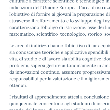
culturale a carattere scientifico e tecnologico in
indicazioni dell’ Unione Europea. L’area di istru
l’obiettivo di fornire ai giovani la preparazione di
attraverso il rafforzamento e lo sviluppo degli as
caratterizzano l’obbligo di istruzione: asse dei li
matematico, scientifico-tecnologico, storico-soc
Le aree di indirizzo hanno l’obiettivo di far acqui
sia conoscenze teoriche e applicative spendibili i
vita, di studio e di lavoro sia abilità cognitive id
problemi, sapersi gestire autonomamente in ambi
da innovazioni continue, assumere progressiva
responsabilità per la valutazione e il miglioramen
ottenuti.
I risultati di apprendimento attesi a conclusion
quinquennale consentono agli studenti di inserir