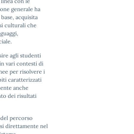
 linea con le
zione generale ha
 base, acquisita
si culturali che
nguaggi,
iale.
sire agli studenti
n vari contesti di
onee per risolvere i
ti caratterizzati
mente anche
to dei risultati
e del percorso
si direttamente nel