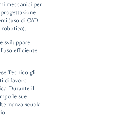
emi meccanici per
 progettazione,
temi (uso di CAD,
robotica).
e sviluppare
l’uso efficiente
ese Tecnico gli
i di lavoro
ca. Durante il
campo le sue
alternanza scuola
io.