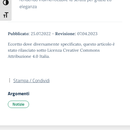
Attiva/disattiva alto contrasto
eleganza
Attiva/disattiva dimensione testo
Pubblicato:
25.07.2022
-
Revisione:
07.04.2023
Eccetto dove diversamente specificato, questo articolo è
stato rilasciato sotto Licenza Creative Commons
Attribuzione 4.0 Italia.
Stampa / Condividi
Argomenti
Notizie