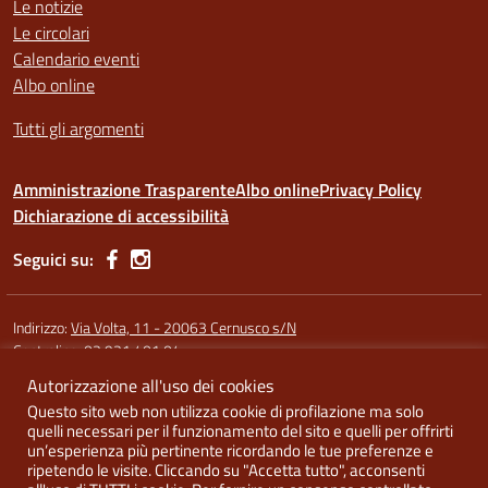
Le notizie
Le circolari
Calendario eventi
Albo online
Tutti gli argomenti
Amministrazione Trasparente
Albo online
Privacy Policy
Dichiarazione di accessibilità
Seguici su:
Indirizzo:
Via Volta, 11 - 20063 Cernusco s/N
Centralino:
02 921 401 04
Autorizzazione all'uso dei cookies
Codice fiscale: 91587340158
Questo sito web non utilizza cookie di profilazione ma solo
Codice meccanografico:
MIRI10300X (sede Argentia) - MIRI10302L
quelli necessari per il funzionamento del sito e quelli per offrirti
(sede di Cernusco) - MIRI10303N (Melzo)
un’esperienza più pertinente ricordando le tue preferenze e
ripetendo le visite. Cliccando su "Accetta tutto", acconsenti