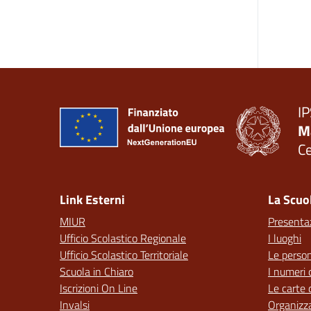
IP
M
C
— 
Link Esterni
La Scuo
MIUR
Presenta
Ufficio Scolastico Regionale
I luoghi
Ufficio Scolastico Territoriale
Le perso
Scuola in Chiaro
I numeri 
Iscrizioni On Line
Le carte 
Invalsi
Organizz