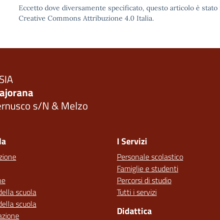
Eccetto dove diversamente specificato, questo articolo è stato 
Creative Commons Attribuzione 4.0 Italia.
SIA
ajorana
ernusco s/N & Melzo
Visita la pagina iniziale della scuola
la
I Servizi
zione
Personale scolastico
Famiglie e studenti
ne
Percorsi di studio
della scuola
Tutti i servizi
della scuola
Didattica
azione