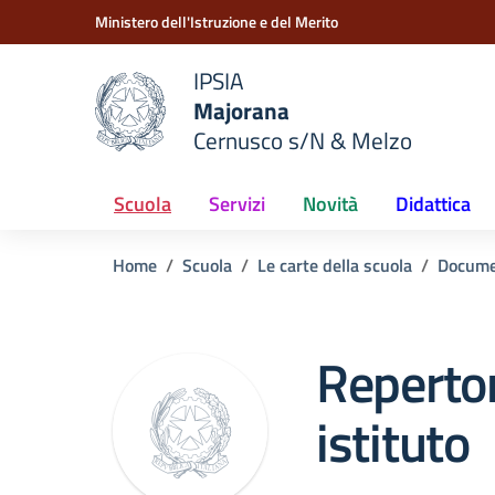
Vai ai contenuti
Vai al menu di navigazione
Vai al footer
Ministero dell'Istruzione e del Merito
IPSIA
Majorana
e della scuola
Cernusco s/N & Melzo
— Visita la pagina iniziale del
Scuola
Servizi
Novità
Didattica
Home
Scuola
Le carte della scuola
Docume
Reperto
istituto