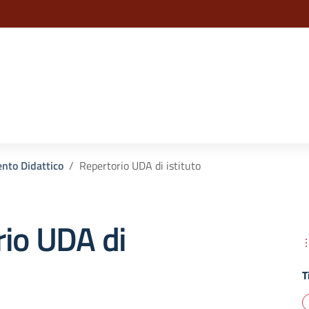
la scuola
nto Didattico
Repertorio UDA di istituto
rio UDA di
T