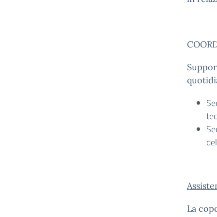
COORD
Suppor
quotidi
Sed
tec
Sed
de
Assist
La cope