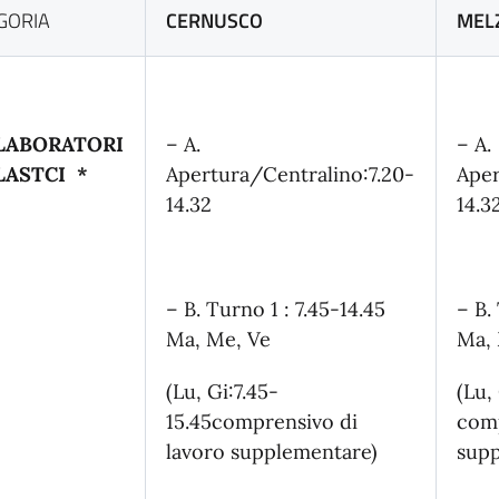
GORIA
CERNUSCO
MEL
LABORATORI
– A.
– A.
LASTCI *
Apertura/Centralino:7.20-
Aper
14.32
14.3
– B. Turno 1 : 7.45-14.45
– B.
Ma, Me, Ve
Ma, 
(Lu, Gi:7.45-
(Lu,
15.45comprensivo di
comp
lavoro supplementare)
supp