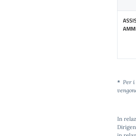
ASSI
AMMI
*
Per i 
vengono
In rela
Dirigen
in relaz