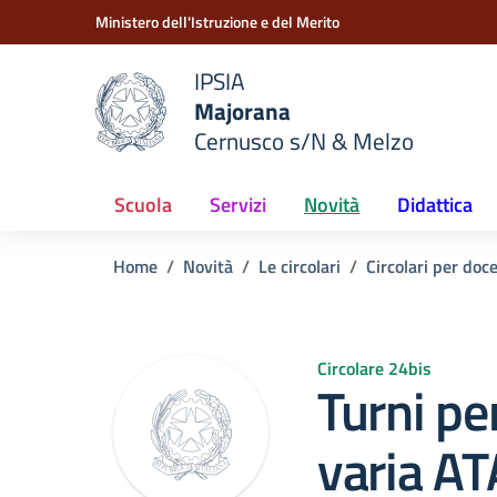
Vai ai contenuti
Vai al menu di navigazione
Vai al footer
Ministero dell'Istruzione e del Merito
IPSIA
Majorana
e della scuola
Cernusco s/N & Melzo
— Visita la pagina iniziale del
Scuola
Servizi
Novità
Didattica
Home
Novità
Le circolari
Circolari per doc
Circolare 24bis
Turni p
varia AT