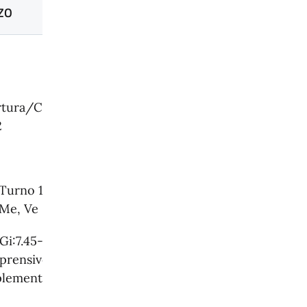
ZO
tura/Centralino:7.30-
2
 Turno 1 :7.45-14.45
Me, Ve
 Gi:7.45-15.45
rensivo di lavoro
lementare)