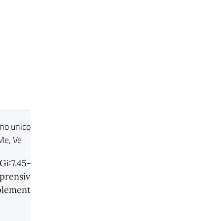
rno unico:7.45- 14.45
Me, Ve
 Gi:7.45-15.35
rensivo di lavoro
lementare)