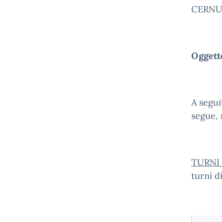
CERNU
Oggett
A segui
segue, 
TURNI
turni d