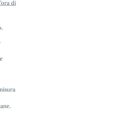
’ora di
o.
o
re
 misura
iane.