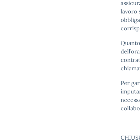
assicur
lavoro
obbliga
corrisp
Quanto 
dell’or
contrat
chiamat
Per gar
imputar
necessa
collabo
CHIUSU