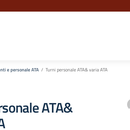
la scuola
enti e personale ATA
Turni personale ATA& varia ATA
ersonale ATA&
A