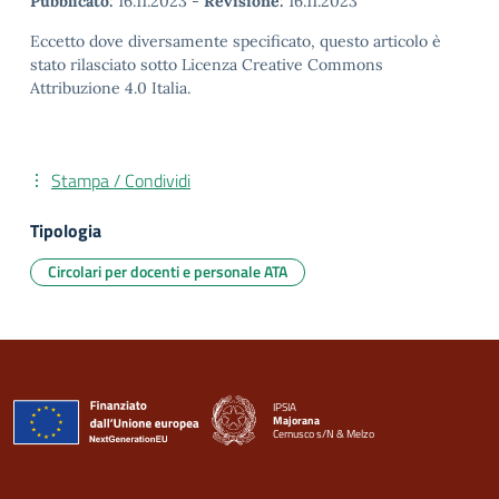
Pubblicato:
16.11.2023
-
Revisione:
16.11.2023
Eccetto dove diversamente specificato, questo articolo è
stato rilasciato sotto Licenza Creative Commons
Attribuzione 4.0 Italia.
Stampa / Condividi
Tipologia
Circolari per docenti e personale ATA
IPSIA
Majorana
Cernusco s/N & Melzo
— Visita la pagina iniziale della scuola