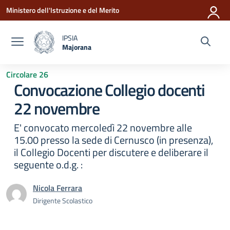
Vai ai contenuti
Vai al menu di navigazione
Vai al footer
Ministero dell'Istruzione e del Merito
IPSIA
Majorana
— Visita la pagina iniziale della scuola
Circolare 26
Convocazione Collegio docenti
22 novembre
E' convocato mercoledì 22 novembre alle
15.00 presso la sede di Cernusco (in presenza),
il Collegio Docenti per discutere e deliberare il
seguente o.d.g. :
Nicola Ferrara
Dirigente Scolastico