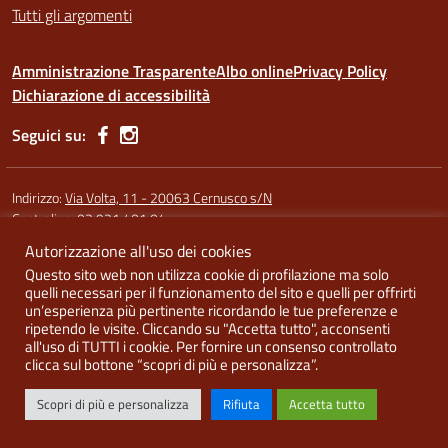
Tutti gli argomenti
Amministrazione Trasparente
Albo online
Privacy Policy
Dichiarazione di accessibilità
Seguici su:
Indirizzo:
Via Volta, 11 - 20063 Cernusco s/N
Centralino:
02 921 401 04
Autorizzazione all'uso dei cookies
Codice fiscale: 91587340158
Questo sito web non utilizza cookie di profilazione ma solo
Codice meccanografico:
MIRI10300X (sede Argentia) - MIRI10302L
quelli necessari per il funzionamento del sito e quelli per offrirti
(sede di Cernusco) - MIRI10303N (Melzo)
un’esperienza più pertinente ricordando le tue preferenze e
ripetendo le visite. Cliccando su "Accetta tutto", acconsenti
all'uso di TUTTI i cookie. Per fornire un consenso controllato
clicca sul bottone “scopri di più e personalizza”.
Idea e progetto di Designers Italia
Scopri di più e personalizza
Rifiuta
Accetta tutto