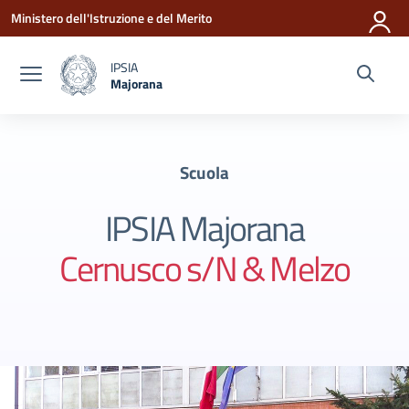
Vai ai contenuti
Vai al menu di navigazione
Vai al footer
Ministero dell'Istruzione e del Merito
IPSIA
Majorana
— Visita la pagina iniziale della scuola
Scuola
IPSIA Majorana
Cernusco s/N & Melzo