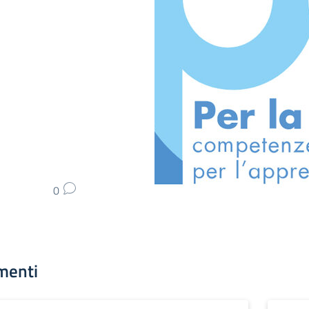
0
menti