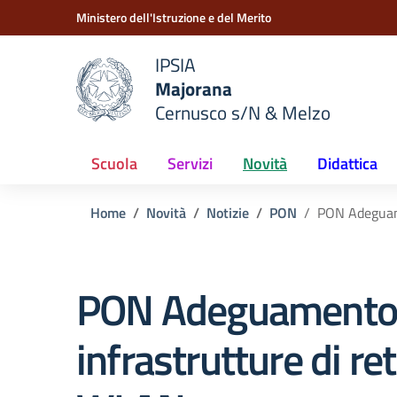
Vai ai contenuti
Vai al menu di navigazione
Vai al footer
Ministero dell'Istruzione e del Merito
IPSIA
Majorana
e della scuola
Cernusco s/N & Melzo
— Visita la pagina iniziale del
Scuola
Servizi
Novità
Didattica
Home
Novità
Notizie
PON
PON Adeguame
PON Adeguamento 
infrastrutture di r