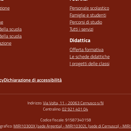
zione
Personale scolastico
Famiglie e studenti
ne
Percorsi di studio
della scuola
Tutti i servizi
della scuola
Didattica
azione
Offerta formativa
Le schede didattiche
I progetti delle classi
cy
Dichiarazione di accessibilità
Indirizzo:
Via Volta, 11 - 20063 Cernusco s/N
Centralino:
02 921 401 04
Codice fiscale: 91587340158
grafico:
MIRI10300X (sede Argentia) - MIRI10302L (sede di Cernusco) - MIR