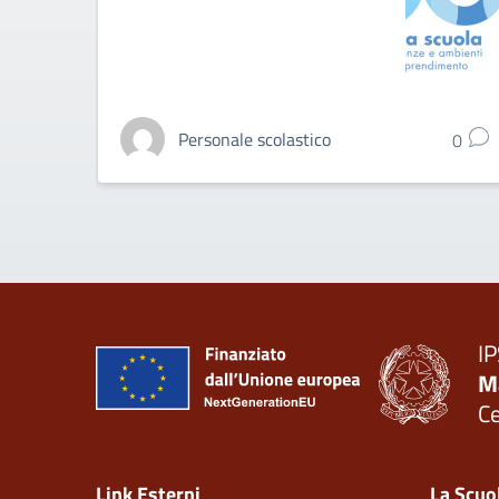
Personale scolastico
0
IP
M
C
— 
Link Esterni
La Scuo