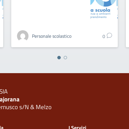
Personale scolastico
0
SIA
ajorana
ernusco s/N & Melzo
Visita la pagina iniziale della scuola
la
I Servizi