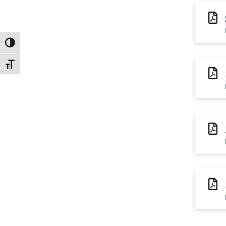
Attiva/disattiva alto contrasto
Attiva/disattiva dimensione testo