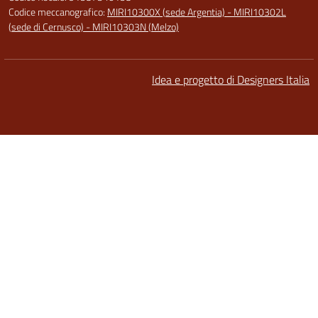
Codice meccanografico:
MIRI10300X (sede Argentia) - MIRI10302L
(sede di Cernusco) - MIRI10303N (Melzo)
Idea e progetto di Designers Italia