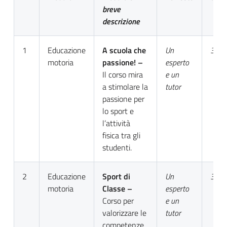
breve
descrizione
1
Educazione
A scuola che
Un
30
motoria
passione! –
esperto
Il corso mira
e un
a stimolare la
tutor
passione per
lo sport e
l’attività
fisica tra gli
studenti.
2
Educazione
Sport di
Un
30
motoria
Classe –
esperto
Corso per
e un
valorizzare le
tutor
competenze