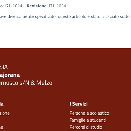
o:
17.11.2024
-
Revisione:
17.11.2024
ove diversamente specificato, questo articolo è stato rilasciato sott
SIA
ajorana
ernusco s/N & Melzo
Visita la pagina iniziale della scuola
la
I Servizi
zione
Personale scolastico
Famiglie e studenti
ne
Percorsi di studio