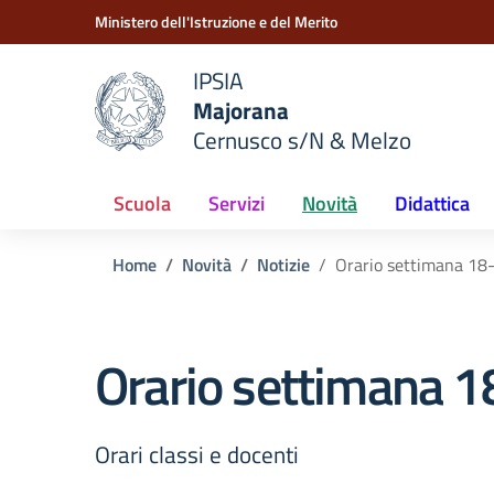
Vai ai contenuti
Vai al menu di navigazione
Vai al footer
Ministero dell'Istruzione e del Merito
IPSIA
Majorana
e della scuola
Cernusco s/N & Melzo
— Visita la pagina iniziale del
Scuola
Servizi
Novità
Didattica
Home
Novità
Notizie
Orario settimana 1
Orario settimana 
Orari classi e docenti