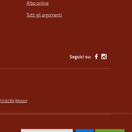
Albo online
Tutti gli argomenti
Seguici su:
I10303N (Melzo)
Idea e progetto di Designers Italia
ù