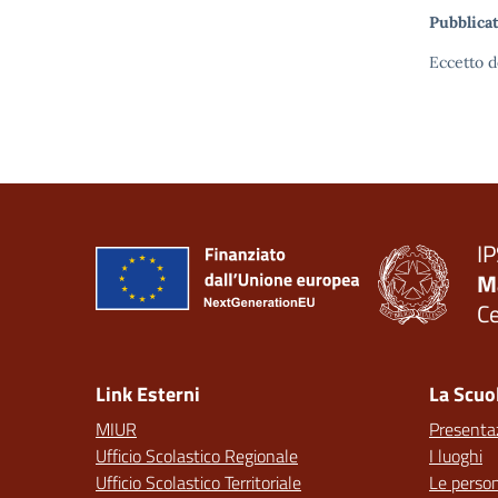
Pubblicat
Eccetto d
IP
M
C
— 
Link Esterni
La Scuo
MIUR
Presenta
Ufficio Scolastico Regionale
I luoghi
Ufficio Scolastico Territoriale
Le perso