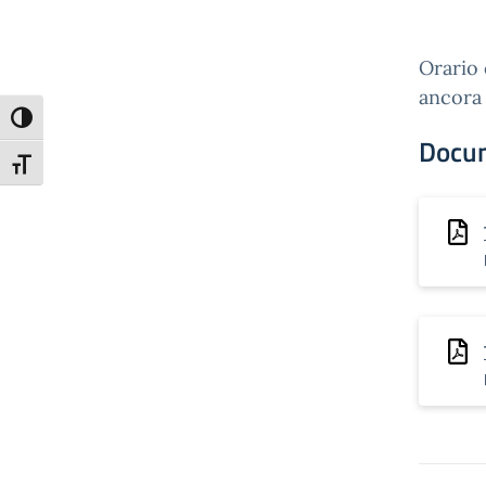
Orario 
ancora
Attiva/disattiva alto contrasto
Docu
Attiva/disattiva dimensione testo