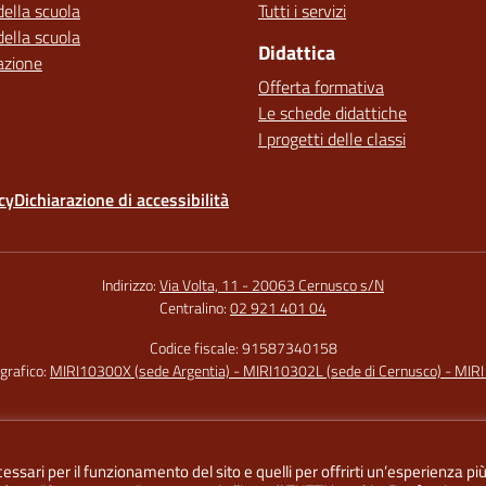
della scuola
Tutti i servizi
della scuola
Didattica
azione
Offerta formativa
Le schede didattiche
I progetti delle classi
cy
Dichiarazione di accessibilità
Indirizzo:
Via Volta, 11 - 20063 Cernusco s/N
Centralino:
02 921 401 04
Codice fiscale: 91587340158
grafico:
MIRI10300X (sede Argentia) - MIRI10302L (sede di Cernusco) - MIR
essari per il funzionamento del sito e quelli per offrirti un’esperienza pi