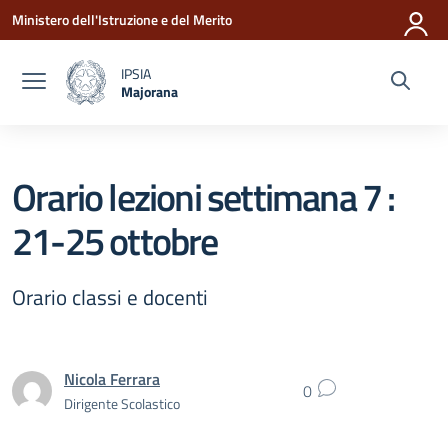
Vai ai contenuti
Vai al menu di navigazione
Vai al footer
Ministero dell'Istruzione e del Merito
IPSIA
Majorana
— Visita la pagina iniziale della scuola
Orario lezioni settimana 7 :
21-25 ottobre
Orario classi e docenti
Nicola Ferrara
0
Dirigente Scolastico