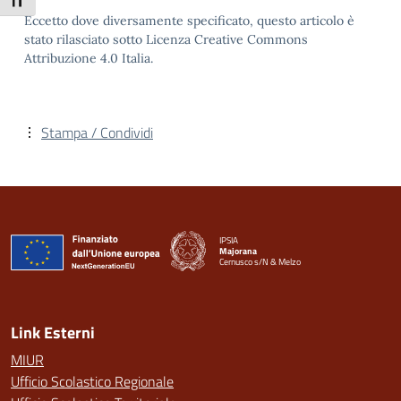
Attiva/disattiva dimensione testo
Eccetto dove diversamente specificato, questo articolo è
stato rilasciato sotto Licenza Creative Commons
Attribuzione 4.0 Italia.
Stampa / Condividi
IPSIA
Majorana
Cernusco s/N & Melzo
— Visita la pagina iniziale della scuola
Link Esterni
MIUR
Ufficio Scolastico Regionale