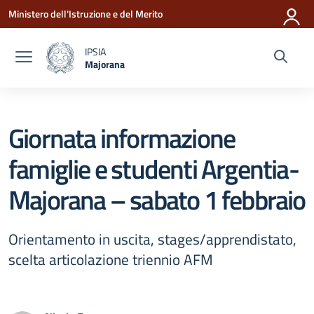
Vai ai contenuti
Vai al menu di navigazione
Vai al footer
Ministero dell'Istruzione e del Merito
IPSIA
Majorana
— Visita la pagina iniziale della scuola
Giornata informazione
famiglie e studenti Argentia-
Majorana – sabato 1 febbraio
Orientamento in uscita, stages/apprendistato,
scelta articolazione triennio AFM