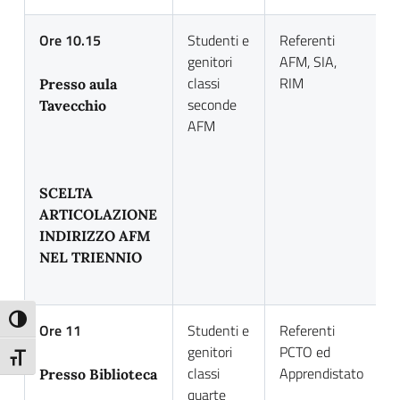
Ore 10.15
Studenti e
Referenti
P
genitori
AFM, SIA,
c
classi
RIM
a
Presso aula
seconde
t
Tavecchio
AFM
S
d
SCELTA
ARTICOLAZIONE
INDIRIZZO AFM
NEL TRIENNIO
Attiva/disattiva alto contrasto
Ore 11
Studenti e
Referenti
P
genitori
PCTO ed
c
Attiva/disattiva dimensione testo
classi
Apprendistato
s
Presso Biblioteca
quarte
e