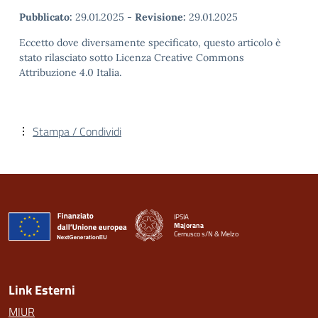
Pubblicato:
29.01.2025
-
Revisione:
29.01.2025
Eccetto dove diversamente specificato, questo articolo è
stato rilasciato sotto Licenza Creative Commons
Attribuzione 4.0 Italia.
Stampa / Condividi
IPSIA
Majorana
Cernusco s/N & Melzo
— Visita la pagina iniziale della scuola
Link Esterni
MIUR