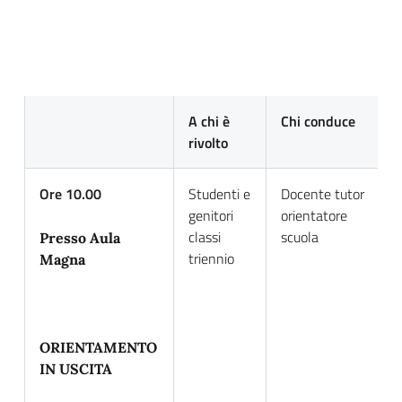
A chi è
Chi conduce
D
rivolto
p
Ore 10.00
Studenti e
Docente tutor
P
genitori
orientatore
p
classi
scuola
U
Presso Aula
triennio
P
Magna
s
ORIENTAMENTO
IN USCITA