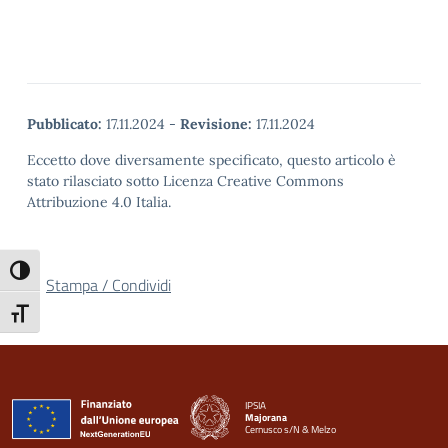
Pubblicato:
17.11.2024
-
Revisione:
17.11.2024
Eccetto dove diversamente specificato, questo articolo è
stato rilasciato sotto Licenza Creative Commons
Attribuzione 4.0 Italia.
Attiva/disattiva alto contrasto
Stampa / Condividi
Attiva/disattiva dimensione testo
IPSIA
Majorana
Cernusco s/N & Melzo
— Visita la pagina iniziale della scuola