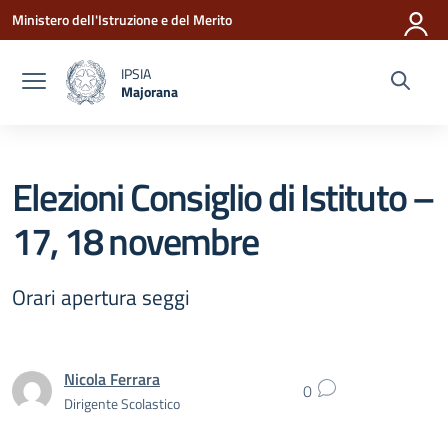
Vai ai contenuti
Vai al menu di navigazione
Vai al footer
Ministero dell'Istruzione e del Merito
IPSIA
Majorana
— Visita la pagina iniziale della scuola
Elezioni Consiglio di Istituto –
17, 18 novembre
Orari apertura seggi
Nicola Ferrara
0
Dirigente Scolastico