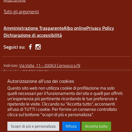
Tutti gli argomenti
Amministrazione Trasparente
Albo online
Privacy Policy
Dichiarazione di accessibilità
Seguici su:
Indirizzo:
Via Volta, 11 - 20063 Cernusco s/N
Centralino:
02 921 401 04
Autorizzazione all'uso dei cookies
Codice fiscale: 91587340158
Questo sito web non utilizza cookie di profilazione ma solo
Codice meccanografico:
MIRI10300X (sede Argentia) - MIRI10302L
quelli necessari per il funzionamento del sito e quelli per offrirti
(sede di Cernusco) - MIRI10303N (Melzo)
un’esperienza più pertinente ricordando le tue preferenze e
ripetendo le visite. Cliccando su "Accetta tutto", acconsenti
all'uso di TUTTI i cookie. Per fornire un consenso controllato
clicca sul bottone “scopri di più e personalizza”.
Idea e progetto di Designers Italia
Scopri di più e personalizza
Rifiuta
Accetta tutto