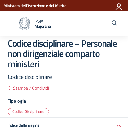
Vai ai contenuti
Vai al menu di navigazione
Vai al footer
Ministero dell'Istruzione e del Merito
IPSIA
Majorana
— Visita la pagina iniziale della scuola
Codice disciplinare – Personale
non dirigenziale comparto
ministeri
Codice disciplinare
Stampa / Condividi
Tipologia
Codice Disciplinare
Indice della pagina