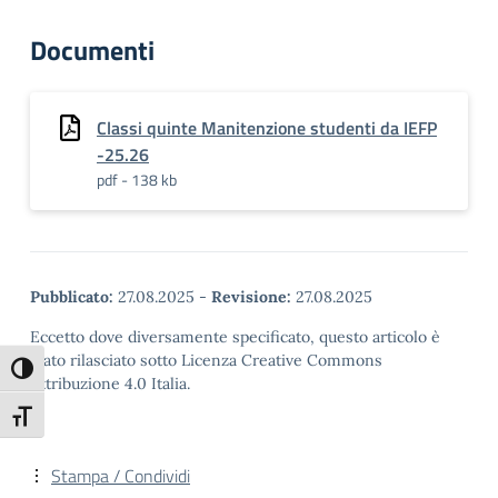
Documenti
Classi quinte Manitenzione studenti da IEFP
-25.26
pdf - 138 kb
Pubblicato:
27.08.2025
-
Revisione:
27.08.2025
Eccetto dove diversamente specificato, questo articolo è
stato rilasciato sotto Licenza Creative Commons
Attiva/disattiva alto contrasto
Attribuzione 4.0 Italia.
Attiva/disattiva dimensione testo
Stampa / Condividi