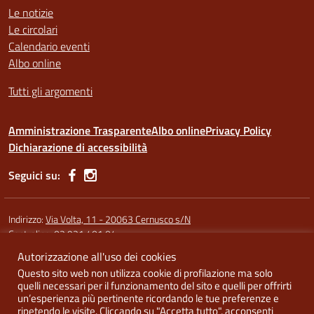
Le notizie
Le circolari
Calendario eventi
Albo online
Tutti gli argomenti
Amministrazione Trasparente
Albo online
Privacy Policy
Dichiarazione di accessibilità
Seguici su:
Indirizzo:
Via Volta, 11 - 20063 Cernusco s/N
Centralino:
02 921 401 04
Autorizzazione all'uso dei cookies
Codice fiscale: 91587340158
Questo sito web non utilizza cookie di profilazione ma solo
Codice meccanografico:
MIRI10300X (sede Argentia) - MIRI10302L
quelli necessari per il funzionamento del sito e quelli per offrirti
(sede di Cernusco) - MIRI10303N (Melzo)
un’esperienza più pertinente ricordando le tue preferenze e
ripetendo le visite. Cliccando su "Accetta tutto", acconsenti