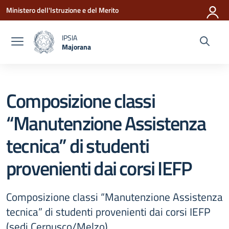
Vai ai contenuti
Vai al menu di navigazione
Vai al footer
Ministero dell'Istruzione e del Merito
IPSIA
Majorana
— Visita la pagina iniziale della scuola
Composizione classi
“Manutenzione Assistenza
tecnica” di studenti
provenienti dai corsi IEFP
Composizione classi “Manutenzione Assistenza
tecnica” di studenti provenienti dai corsi IEFP
(sedi Cernusco/Melzo).