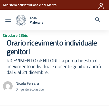
Vai ai contenuti
Vai al menu di navigazione
Vai al footer
Ministero dell'Istruzione e del Merito
IPSIA
Majorana
— Visita la pagina iniziale della scuola
Circolare 28bis
Orario ricevimento individuale
genitori
RICEVIMENTO GENITORI: La prima finestra di
ricevimento individuale docenti-genitori andrà
dal 4 al 21 dicembre.
Nicola Ferrara
Dirigente Scolastico