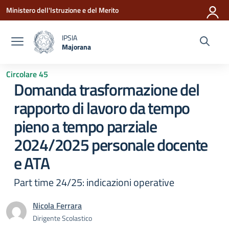
Vai ai contenuti
Vai al menu di navigazione
Vai al footer
Ministero dell'Istruzione e del Merito
IPSIA
Majorana
— Visita la pagina iniziale della scuola
Circolare 45
Domanda trasformazione del
rapporto di lavoro da tempo
pieno a tempo parziale
2024/2025 personale docente
e ATA
Part time 24/25: indicazioni operative
Nicola Ferrara
Dirigente Scolastico