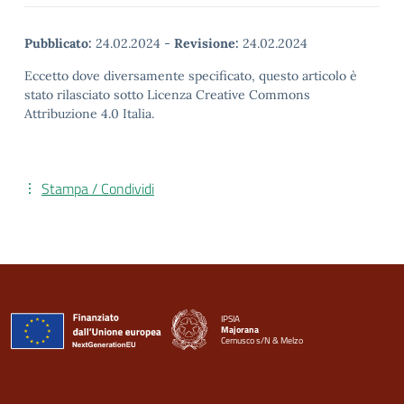
Pubblicato:
24.02.2024
-
Revisione:
24.02.2024
Eccetto dove diversamente specificato, questo articolo è
stato rilasciato sotto Licenza Creative Commons
Attribuzione 4.0 Italia.
Stampa / Condividi
IPSIA
Majorana
Cernusco s/N & Melzo
— Visita la pagina iniziale della scuola