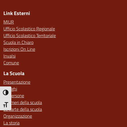
Link Esterni
MIUR
Ufficio Scolastico Regionale
Ufficio Scolastico Territoriale
Scuola in Chiaro
Iscrizioni On Line
Invalsi
Comune
La Scuola
Presentazione
I luoghi
Attiva/disattiva alto contrasto
Le persone
I numeri della scuola
Attiva/disattiva dimensione testo
Le carte della scuola
Organizzazione
La storia