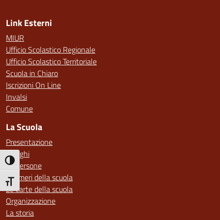
Link Esterni
MIUR
Ufficio Scolastico Regionale
Ufficio Scolastico Territoriale
Scuola in Chiaro
Iscrizioni On Line
Invalsi
Comune
La Scuola
Presentazione
I luoghi
Attiva/disattiva alto contrasto
Le persone
I numeri della scuola
Attiva/disattiva dimensione testo
Le carte della scuola
Organizzazione
La storia